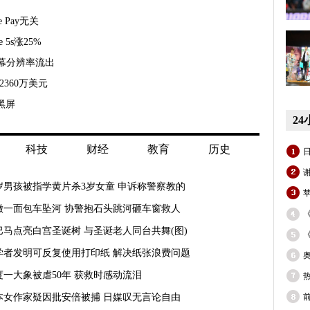
 Pay无关
 5s涨25%
幕分辨率流出
360万美元
频黑屏
2
科技
财经
教育
历史
0岁男孩被指学黄片杀3岁女童 申诉称警察教的
苹
徽一面包车坠河 协警抱石头跳河砸车窗救人
巴马点亮白宫圣诞树 与圣诞老人同台共舞(图)
学者发明可反复使用打印纸 解决纸张浪费问题
度一大象被虐50年 获救时感动流泪
本女作家疑因批安倍被捕 日媒叹无言论自由