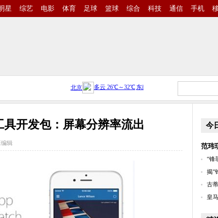
明星
综艺
电影
体育
足球
篮球
综合
科技
通信
手机
工具开发包：屏幕分辨率流出
今
班编辑
范玮
“锋
揭“
古蒂
皇马