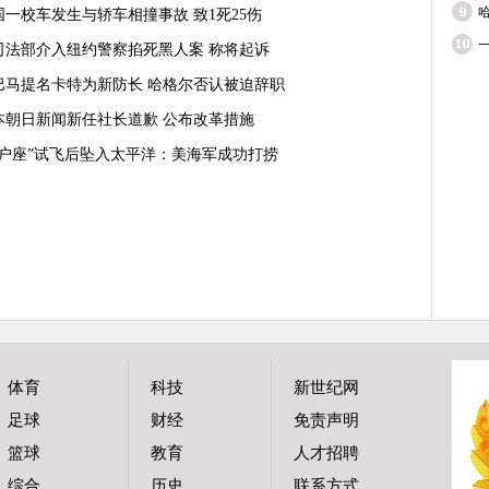
国一校车发生与轿车相撞事故 致1死25伤
司法部介入纽约警察掐死黑人案 称将起诉
巴马提名卡特为新防长 哈格尔否认被迫辞职
本朝日新闻新任社长道歉 公布改革措施
猎户座”试飞后坠入太平洋：美海军成功打捞
体育
科技
新世纪网
足球
财经
免责声明
篮球
教育
人才招聘
综合
历史
联系方式