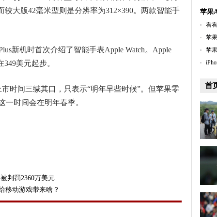
，而较大版42毫米型则是分辨率为312×390。两款智能手
苹果A
看看
苹果
Plus新机时首次介绍了智能手表Apple Watch。Apple
苹果
在349美元起步。
iP
首
ch的上市时间三缄其口，只表示“明年早些时候”。但苹果零
曾表示，这一时间会在明年春季。
被判罚2360万美元
给移动游戏带来啥？