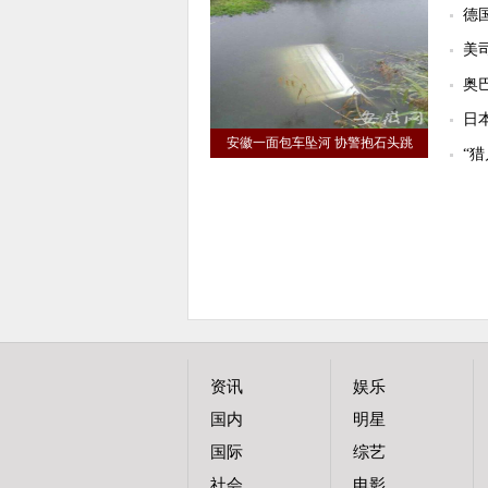
德
美
奥
日
安徽一面包车坠河 协警抱石头跳
“
资讯
娱乐
国内
明星
国际
综艺
社会
电影