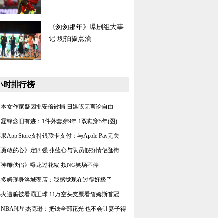
《匆匆那年》曝剧组大事
记 现拍摄点滴
4小时排行榜
日本女作家疑因批安倍被捕 日媒叹无言论自由
谢霆锋念旧有迹：1件外套穿9年 1双鞋穿5年(图)
果App Store支持银联卡支付：与Apple Pay无关
《勇敢的心》定四强 张蓝心与队员假扮情侣逛街
《神雕侠侣》曝龙过花絮 频NG笑场不停
奥多姆现身洛城夜店：我感觉现在过得好极了
热火遭骗被看霸王球 11万空头支票看詹姆斯首冠
前NBA球星杰克逊：把钱全部花光 也不会让妻子得