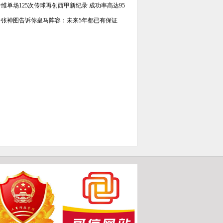
哈维单场125次传球再创西甲新纪录 成功率高达95
一张神图告诉你皇马阵容：未来5年都已有保证