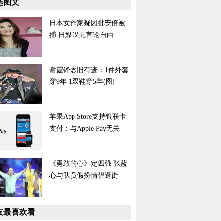
选图文
日本女作家疑因批安倍被
捕 日媒叹无言论自由
谢霆锋念旧有迹：1件外套
穿9年 1双鞋穿5年(图)
苹果App Store支持银联卡
支付：与Apple Pay无关
《勇敢的心》定四强 张蓝
心与队员假扮情侣逛街
友最喜欢看