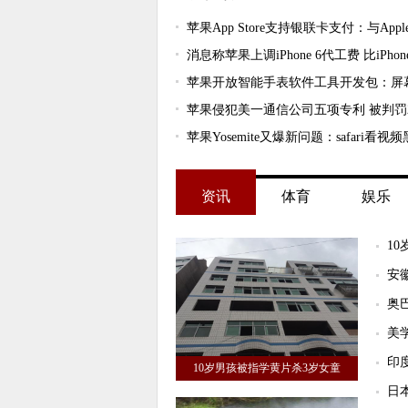
苹果App Store支持银联卡支付：与Apple
消息称苹果上调iPhone 6代工费 比iPhone
苹果开放智能手表软件工具开发包：屏
苹果侵犯美一通信公司五项专利 被判罚2
苹果Yosemite又爆新问题：safari看视
资讯
体育
娱乐
1
安
奥
美
印
10岁男孩被指学黄片杀3岁女童
日