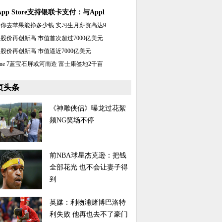
pp Store支持银联卡支付：与Appl
你去苹果能挣多少钱 实习生月薪资高达9
股价再创新高 市值首次超过7000亿美元
股价再创新高 市值逼近7000亿美元
hone 7蓝宝石屏或河南造 富士康签地2千亩
页头条
《神雕侠侣》曝龙过花絮
频NG笑场不停
前NBA球星杰克逊：把钱
全部花光 也不会让妻子得
到
英媒：利物浦赌博巴洛特
利失败 他再也去不了豪门