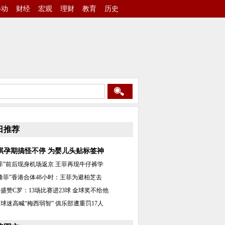
移动
财经
宏观
理财
教育
历史
日推荐
琪孕期搞怪不停 为婴儿头贴标签神
菲”前后现身机场返京 王菲再现牛仔裤学
锋菲”香港合体48小时：王菲为避柏芝去
盛赞C罗：13场比赛进23球 金球奖不给他
球迷高喊“梅西弱智” 俱乐部遭重罚17人