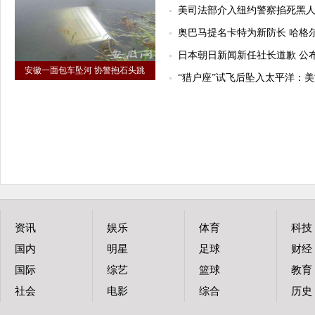
美司法部介入纽约警察掐死黑人
奥巴马提名卡特为新防长 哈格
日本朝日新闻新任社长道歉 公
安徽一面包车坠河 协警抱石头跳
“猎户座”试飞后坠入太平洋：
资讯
娱乐
体育
科技
国内
明星
足球
财经
国际
综艺
篮球
教育
社会
电影
综合
历史