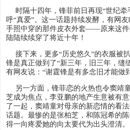
时隔十四年，锋菲前日再现“世纪牵
呼“真爱”。这一话题持续发酵，有网
手照中穿的那件皮衣外套——原来这件
陆陆续续穿了将近十年！
接下来，更多“历史悠久”的衣服被
锋是真正做到了“新三年，旧三年，缝
有网友说：“谢霆锋是有多念旧才能做
另一方面，锋菲恋的火热也令窦靖
芝成为焦点，李亚鹏的地产生意被有意
了一起，窦靖童对母亲的新恋情的看法
话题。最惨的是张柏芝，和陈冠希的陈
得一向疼爱她的向太要代为出头澄清。