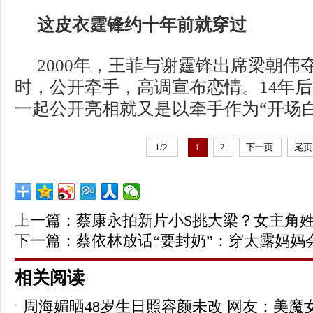
这皮衣霆锋约十年前就穿过
2000年，王菲与谢霆锋出席梁朝伟
时，公开牵手，高调宣布恋情。14年
一起公开亮相就又是以牵手作为“开场白
1/2
2
下一页
尾页
1
上一篇：
蔡康永拍新片小S挑大梁？女主角
下一篇：
蔡依林放话“要封奶”：穿太露妈妈
相关阅读
周海媚晒48岁生日照容颜未改 网友：美魔女