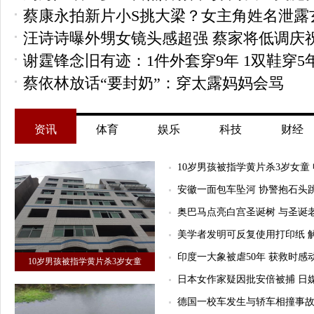
蔡康永拍新片小S挑大梁？女主角姓名泄露
汪诗诗曝外甥女镜头感超强 蔡家将低调庆
谢霆锋念旧有迹：1件外套穿9年 1双鞋穿5年
蔡依林放话“要封奶”：穿太露妈妈会骂
资讯
体育
娱乐
科技
财经
10岁男孩被指学黄片杀3岁女童
安徽一面包车坠河 协警抱石头
奥巴马点亮白宫圣诞树 与圣诞老
美学者发明可反复使用打印纸 
印度一大象被虐50年 获救时感
10岁男孩被指学黄片杀3岁女童
日本女作家疑因批安倍被捕 日
德国一校车发生与轿车相撞事故 