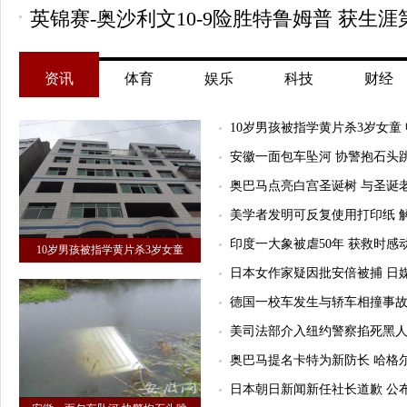
英锦赛-奥沙利文10-9险胜特鲁姆普 获生涯
资讯
体育
娱乐
科技
财经
10岁男孩被指学黄片杀3岁女童
安徽一面包车坠河 协警抱石头
奥巴马点亮白宫圣诞树 与圣诞老
美学者发明可反复使用打印纸 
印度一大象被虐50年 获救时感
10岁男孩被指学黄片杀3岁女童
日本女作家疑因批安倍被捕 日
德国一校车发生与轿车相撞事故 
美司法部介入纽约警察掐死黑人
奥巴马提名卡特为新防长 哈格
日本朝日新闻新任社长道歉 公