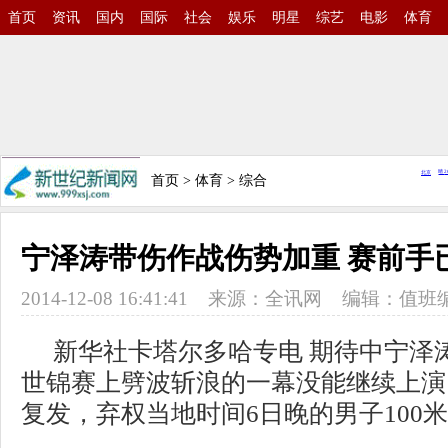
首页
资讯
国内
国际
社会
娱乐
明星
综艺
电影
体育
首页
>
体育
>
综合
宁泽涛带伤作战伤势加重 赛前手
2014-12-08 16:41:41
来源：全讯网
编辑：值班
新华社卡塔尔多哈专电 期待中宁泽
世锦赛上劈波斩浪的一幕没能继续上演
复发，弃权当地时间6日晚的男子100