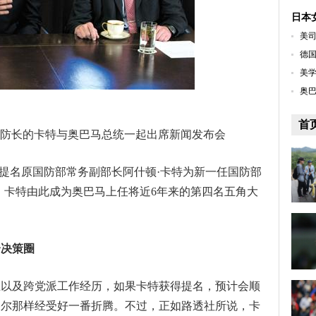
日本
美
德国
美
奥巴
首
时任副防长的卡特与奥巴马总统一起出席新闻发布会
午提名原国防部常务副部长阿什顿·卡特为新一任国防部
。卡特由此成为奥巴马上任将近6年来的第四名五角大
全决策圈
立以及跨党派工作经历，如果卡特获得提名，预计会顺
格尔那样经受好一番折腾。不过，正如路透社所说，卡