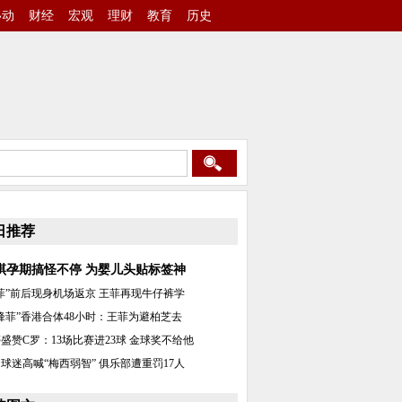
移动
财经
宏观
理财
教育
历史
日推荐
琪孕期搞怪不停 为婴儿头贴标签神
菲”前后现身机场返京 王菲再现牛仔裤学
锋菲”香港合体48小时：王菲为避柏芝去
盛赞C罗：13场比赛进23球 金球奖不给他
球迷高喊“梅西弱智” 俱乐部遭重罚17人