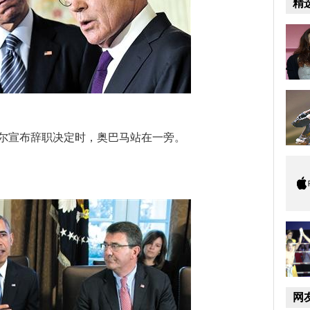
精
哈格尔宣布辞职决定时，奥巴马站在一旁。
网