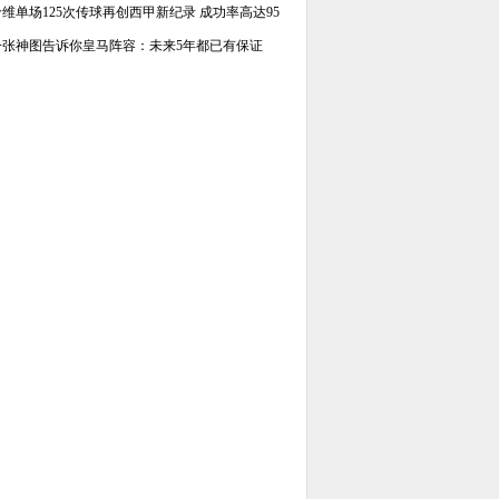
哈维单场125次传球再创西甲新纪录 成功率高达95
一张神图告诉你皇马阵容：未来5年都已有保证