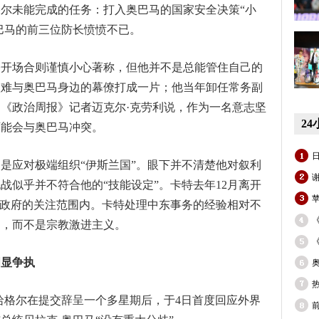
尔未能完成的任务：打入奥巴马的国家安全决策“小
奥巴马的前三位防长愤愤不已。
公开场合则谨慎小心著称，但他并不是总能管住自己的
很难与奥巴马身边的幕僚打成一片；他当年卸任常务副
《政治周报》记者迈克尔·克劳利说，作为一名意志坚
2
可能会与奥巴马冲突。
是应对极端组织“伊斯兰国”。眼下并不清楚他对叙利
战似乎并不符合他的“技能设定”。卡特去年12月离开
苹
国政府的关注范围内。卡特处理中东事务的经验相对不
题，而不是宗教激进主义。
明显争执
哈格尔在提交辞呈一个多星期后，于4日首度回应外界