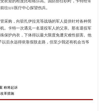
中受欢迎的程度比哈格尔高。国防部任职时，卡特经常
子前往
医疗中心探望伤兵。
陆军
主管采购，向驻扎伊拉克等战场的军人提供针对各种简
射机。卡特一次遇见一名退役军人的父亲。那名退役军
特殊保护内衣，下体得以最大限度免遭灾难性损害。他
子以后永远得依靠假肢走路，但至少我还有机会当爷
案 称将起诉
布改革措施