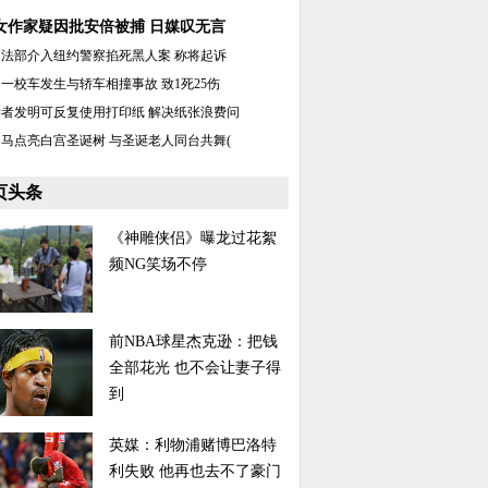
女作家疑因批安倍被捕 日媒叹无言
司法部介入纽约警察掐死黑人案 称将起诉
一校车发生与轿车相撞事故 致1死25伤
学者发明可反复使用打印纸 解决纸张浪费问
马点亮白宫圣诞树 与圣诞老人同台共舞(
页头条
《神雕侠侣》曝龙过花絮
频NG笑场不停
前NBA球星杰克逊：把钱
全部花光 也不会让妻子得
到
英媒：利物浦赌博巴洛特
利失败 他再也去不了豪门