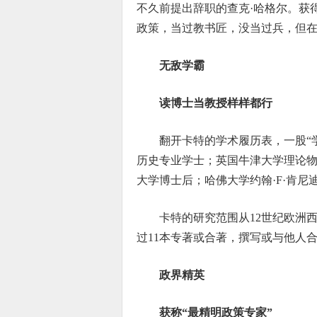
不久前提出辞职的查克·哈格尔。获
政策，当过教书匠，没当过兵，但
无敌学霸
读博士当教授样样都行
翻开卡特的学术履历表，一股“
历史专业学士；英国牛津大学理论
大学博士后；哈佛大学约翰·F·肯
卡特的研究范围从12世纪欧洲
过11本专著或合著，撰写或与他人合
政界精英
获称“最精明政策专家”