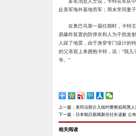
多名消息人士说，卡特在军队
赴美军海外基地劳军；周末常同妻
在奥巴马第一届任期时，卡特
易爆炸装置的防弹衣和人为干扰发
人踩了地雷，由于身穿专门设计的
的父亲迎上来拥抱卡特，说：“我儿
爷。”
上一篇：
美司法部介入纽约警察掐死黑人
下一篇：
日本朝日新闻新任社长道歉 公
相关阅读