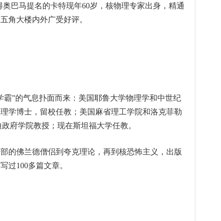
得奥巴马提名的卡特现年60岁，核物理专家出身，精通
在五角大楼内外广受好评。
学霸”的气息扑面而来：美国耶鲁大学物理学和中世纪
物理学博士，留校任教；美国麻省理工学院和洛克菲勒
尼迪政府学院教授；现在斯坦福大学任教。
西部的佛兰德僧侣到夸克理论，再到核恐怖主义，出版
写过100多篇文章。