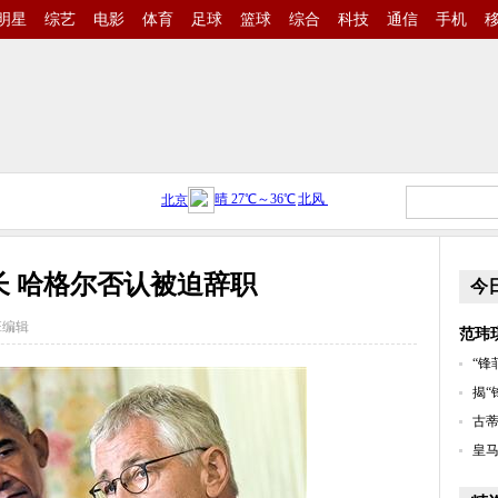
明星
综艺
电影
体育
足球
篮球
综合
科技
通信
手机
 哈格尔否认被迫辞职
今
班编辑
范玮
“锋
揭“
古蒂
皇马