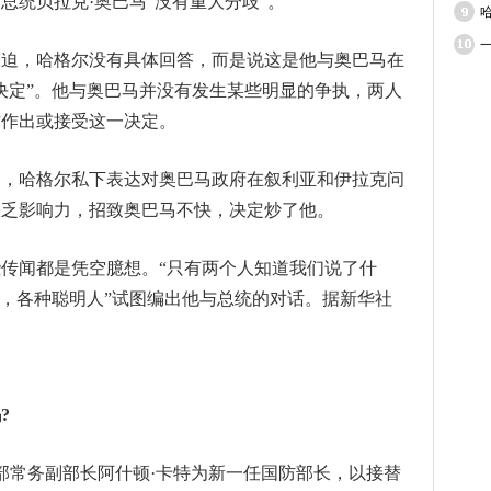
总统贝拉克·奥巴马“没有重大分歧”。
被迫，哈格尔没有具体回答，而是说这是他与奥巴马在
决定”。他与奥巴马并没有发生某些明显的争执，两人
方作出或接受这一决定。
道，哈格尔私下表达对奥巴马政府在叙利亚和伊拉克问
缺乏影响力，招致奥巴马不快，决定炒了他。
传闻都是凭空臆想。“只有两个人知道我们说了什
测，各种聪明人”试图编出他与总统的对话。据新华社
?
部常务副部长阿什顿·卡特为新一任国防部长，以接替