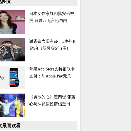
选图文
日本女作家疑因批安倍被
捕 日媒叹无言论自由
谢霆锋念旧有迹：1件外套
穿9年 1双鞋穿5年(图)
苹果App Store支持银联卡
支付：与Apple Pay无关
《勇敢的心》定四强 张蓝
心与队员假扮情侣逛街
友最喜欢看